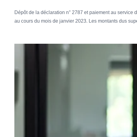
Dépôt de la déclaration n° 2787 et paiement au service 
au cours du mois de janvier 2023. Les montants dus supé
Ajouter à mon calendrier