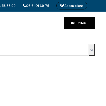
 58 88 99
06 61 01 69 75
Accès client
T
CONTACT