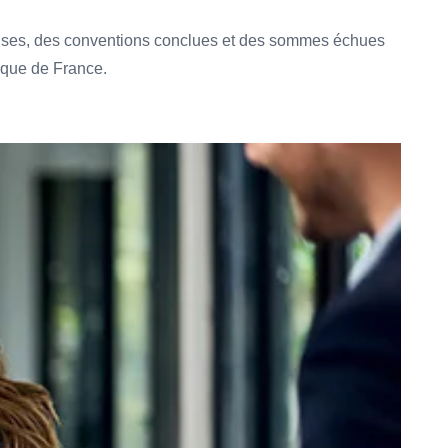
 émises, des conventions conclues et des sommes échues
nque de France.