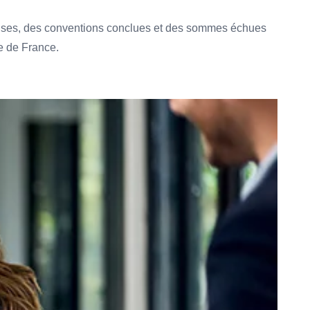
 émises, des conventions conclues et des sommes échues
e de France.