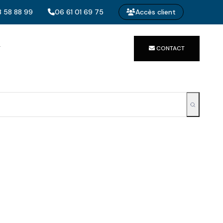
 58 88 99
06 61 01 69 75
Accès client
T
CONTACT