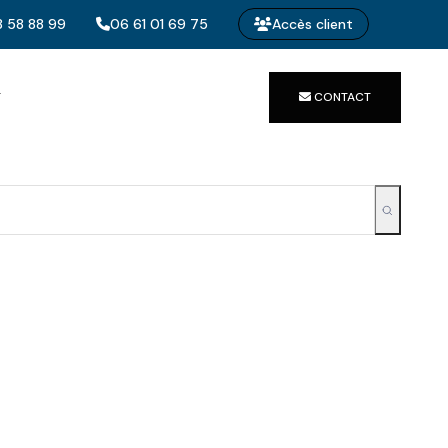
 58 88 99
06 61 01 69 75
Accès client
T
CONTACT