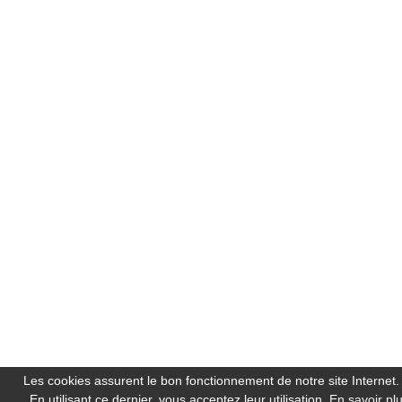
Les cookies assurent le bon fonctionnement de notre site Internet.
En utilisant ce dernier, vous acceptez leur utilisation.
En savoir pl