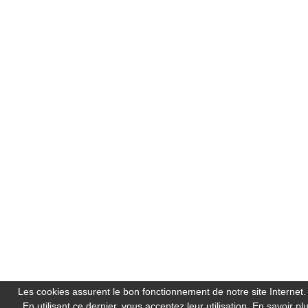
Les cookies assurent le bon fonctionnement de notre site Internet.
En utilisant ce dernier, vous acceptez leur utilisation.
En savoir pl