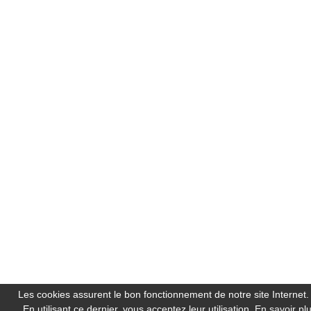
Les cookies assurent le bon fonctionnement de notre site Internet.
En utilisant ce dernier, vous acceptez leur utilisation.
En savoir pl