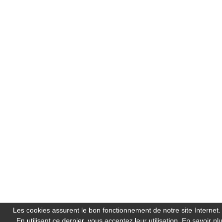
Les cookies assurent le bon fonctionnement de notre site Internet.
En utilisant ce dernier, vous acceptez leur utilisation.
En savoir pl