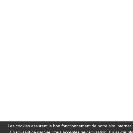
Les cookies assurent le bon fonctionnement de notre site Internet.
En utilisant ce dernier, vous acceptez leur utilisation.
En savoir pl