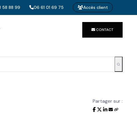
 58 88 99
06 61 01 69 75
Accès client
T
CONTACT
Partager sur :