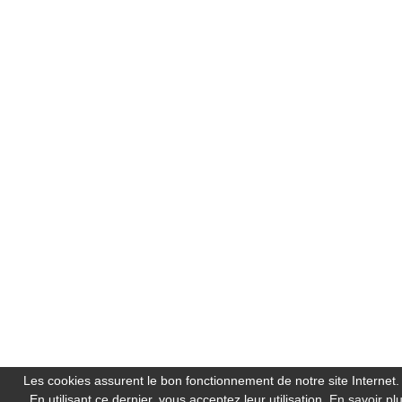
Les cookies assurent le bon fonctionnement de notre site Internet.
En utilisant ce dernier, vous acceptez leur utilisation.
En savoir pl