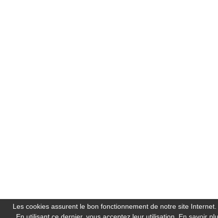
Les cookies assurent le bon fonctionnement de notre site Internet.
En utilisant ce dernier, vous acceptez leur utilisation.
En savoir pl