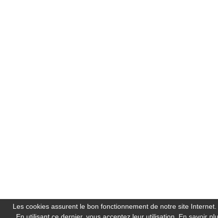
Les cookies assurent le bon fonctionnement de notre site Internet.
En utilisant ce dernier, vous acceptez leur utilisation.
En savoir pl