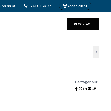
 58 88 99
06 61 01 69 75
Accès client
T
CONTACT
Partager sur :