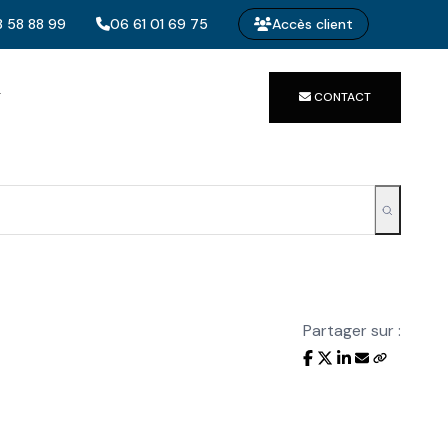
 58 88 99
06 61 01 69 75
Accès client
T
CONTACT
Partager sur :