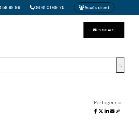
 58 88 99
06 61 01 69 75
Accès client
T
CONTACT
Partager sur :