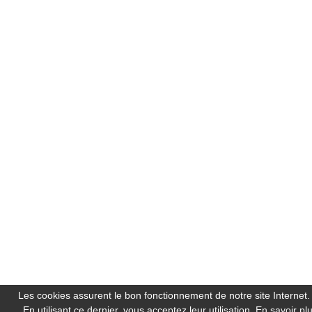
Les cookies assurent le bon fonctionnement de notre site Internet.
En utilisant ce dernier, vous acceptez leur utilisation.
En savoir pl