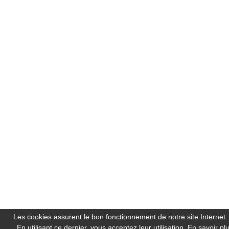
Les cookies assurent le bon fonctionnement de notre site Internet.
En utilisant ce dernier, vous acceptez leur utilisation.
En savoir pl