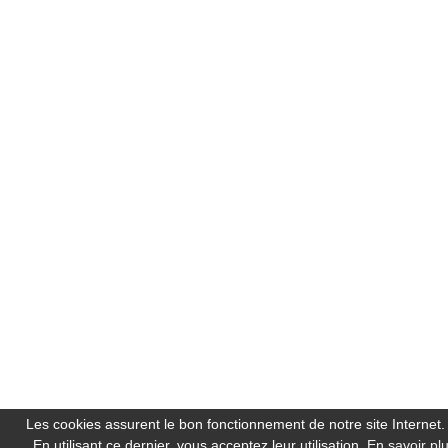
Les cookies assurent le bon fonctionnement de notre site Internet.
En utilisant ce dernier, vous acceptez leur utilisation.
En savoir pl