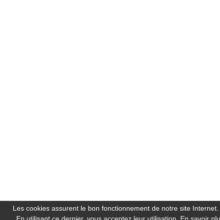
Les cookies assurent le bon fonctionnement de notre site Internet.
En utilisant ce dernier, vous acceptez leur utilisation.
En savoir pl