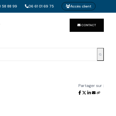
 58 88 99
06 61 01 69 75
Accès client
T
CONTACT
Partager sur :