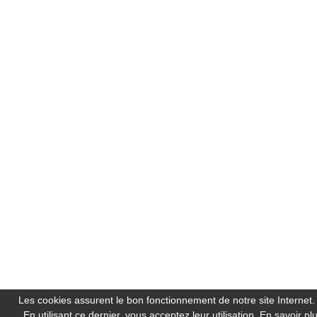
Les cookies assurent le bon fonctionnement de notre site Internet.
En utilisant ce dernier, vous acceptez leur utilisation.
En savoir pl