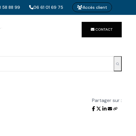
 58 88 99
06 61 01 69 75
Accès client
T
CONTACT
Partager sur :