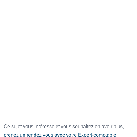
exonérée modifie l’équilibre financier du
dispositif, notamment pour les TPE et
PME.
Avant toute négociation, une simulation
précise s’impose afin d’intégrer cette
hausse dans le coût global de la rupture.
Ce sujet vous intéresse et vous souhaitez en avoir plus,
prenez un rendez vous avec votre Expert-comptable