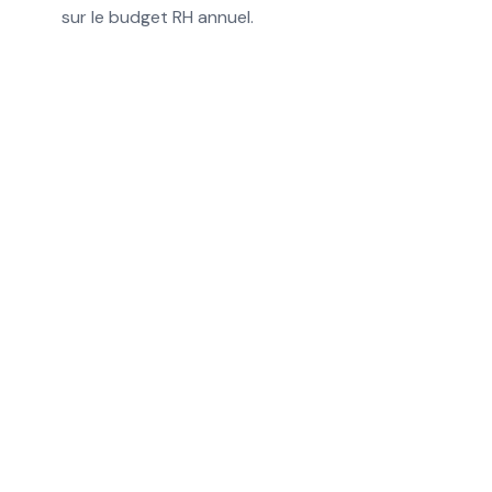
sur le budget RH annuel.
En 2026, la rupture conventionnelle
demeure un outil souple pour mettre fin
à un CDI d’un commun accord, mais son
coût augmente sensiblement pour
l’employeur.
Le passage de 30 % à 40 % de la
contribution patronale sur la part