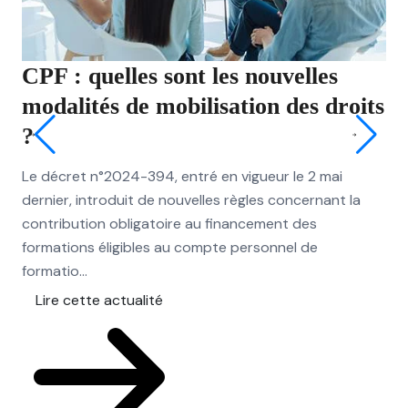
CPF : quelles sont les nouvelles
JO
modalités de mobilisation des droits
qu
?
ri
Le décret n°2024-394, entré en vigueur le 2 mai
Les
dernier, introduit de nouvelles règles concernant la
dér
contribution obligatoire au financement des
exc
formations éligibles au compte personnel de
pou
formatio...
L
Lire cette actualité