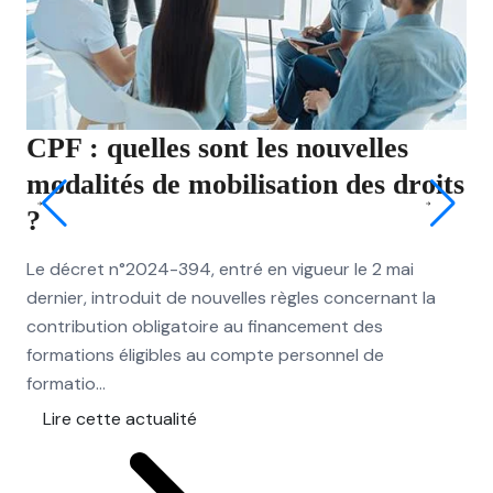
CPF : quelles sont les nouvelles
JO
modalités de mobilisation des droits
qu
?
ri
Le décret n°2024-394, entré en vigueur le 2 mai
Les
dernier, introduit de nouvelles règles concernant la
dér
contribution obligatoire au financement des
exc
formations éligibles au compte personnel de
pou
formatio...
L
Lire cette actualité