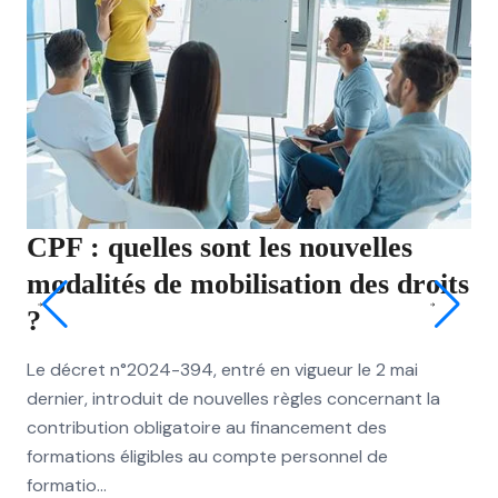
CPF : quelles sont les nouvelles
JO
modalités de mobilisation des droits
qu
?
ri
Le décret n°2024-394, entré en vigueur le 2 mai
Les
dernier, introduit de nouvelles règles concernant la
dér
contribution obligatoire au financement des
exc
formations éligibles au compte personnel de
pou
formatio...
L