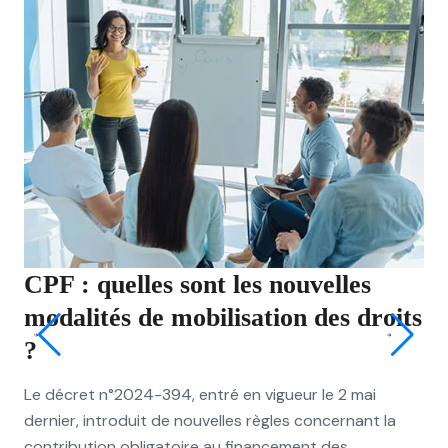
CPF : quelles sont les nouvelles
JO
modalités de mobilisation des droits
qu
?
ri
Le décret n°2024-394, entré en vigueur le 2 mai
Les
dernier, introduit de nouvelles règles concernant la
dér
contribution obligatoire au financement des
exc