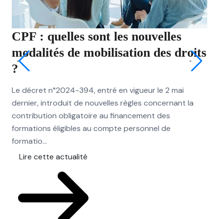
CPF : quelles sont les nouvelles
JO
modalités de mobilisation des droits
qu
?
ri
Le décret n°2024-394, entré en vigueur le 2 mai
Les
dernier, introduit de nouvelles règles concernant la
dér
contribution obligatoire au financement des
exc
formations éligibles au compte personnel de
pou
formatio...
L
Lire cette actualité