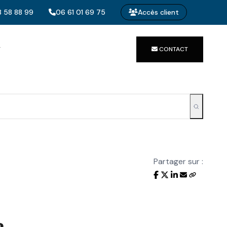
 58 88 99
06 61 01 69 75
Accès client
T
CONTACT
Partager sur :