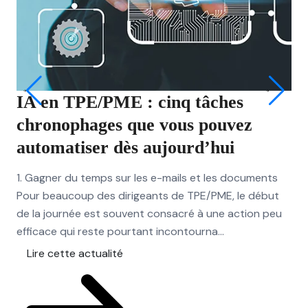
IA en TPE/PME : cinq tâches
P
chronophages que vous pouvez
gr
automatiser dès aujourd’hui
co
1. Gagner du temps sur les e-mails et les documents
Com
Pour beaucoup des dirigeants de TPE/PME, le début
com
de la journée est souvent consacré à une action peu
fac
efficace qui reste pourtant incontourna...
pou
Lire cette actualité
L