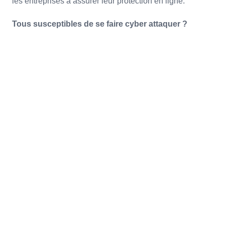
les entreprises à assurer leur protection en ligne.
Tous susceptibles de se faire cyber attaquer ?
Ce mois-ci, nous allons explorer
différentes situations de cyberattaques
rencontrées par des TPE et PME,
démontrant ainsi que personne n'est à
l'abri de ces menaces croissantes en
matière de cybersécurité. Ces exemples
concrets illustreront les diverses formes