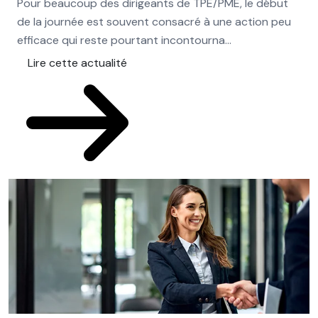
Pour beaucoup des dirigeants de TPE/PME, le début
com
de la journée est souvent consacré à une action peu
fac
efficace qui reste pourtant incontourna...
pou
Lire cette actualité
L