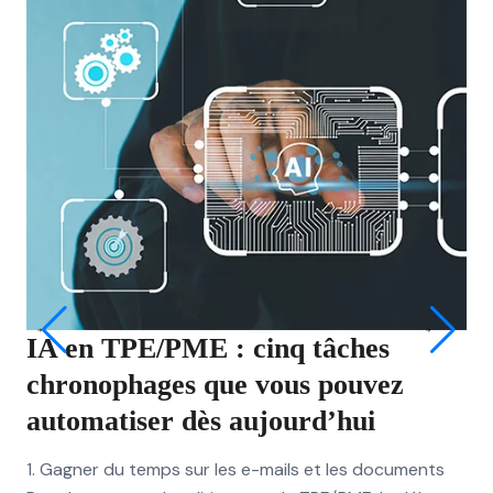
IA en TPE/PME : cinq tâches
P
chronophages que vous pouvez
gr
automatiser dès aujourd’hui
co
1. Gagner du temps sur les e-mails et les documents
Com