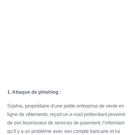
que peuvent prendre les attaques
informatiques et mettront en lumière
l'importance d'une vigilance accrue dans
la protection des données
professionnelles.
1. Attaque de phishing :
Sophie, propriétaire d'une petite entreprise de vente en
ligne de vêtements, reçoit un e-mail prétendant provenir
de son fournisseur de services de paiement, l'informant
qu'il y a un problème avec son compte bancaire et lui