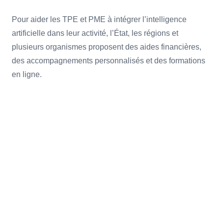
Pour aider les TPE et PME à intégrer l’intelligence
artificielle dans leur activité, l’État, les régions et
plusieurs organismes proposent des aides financières,
des accompagnements personnalisés et des formations
en ligne.
Des dispositifs comme IA Booster
permettent de réaliser un diagnostic sur
mesure, cofinancé jusqu’à 80 % par
Bpifrance, afin d’identifier des leviers