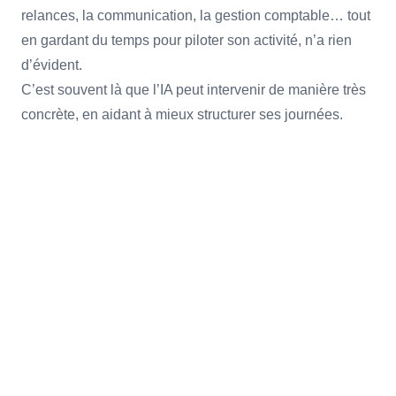
relances, la communication, la gestion comptable… tout
en gardant du temps pour piloter son activité, n’a rien
d’évident.
C’est souvent là que l’IA peut intervenir de manière très
concrète, en aidant à mieux structurer ses journées.
L’IA est présente de manière brute sur
internet, mais aussi sous forme de
produits clés en main dédiés à la gestion
d’entreprise.
Aujourd’hui, plusieurs outils basés sur