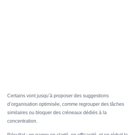
l’intelligence artificielle permettent
d’automatiser sa to-do list, de prioriser
les tâches selon les objectifs ou encore
de restructurer un planning en temps
réel en fonction des imprévus.
Certains vont jusqu’à proposer des suggestions
d’organisation optimisée, comme regrouper des tâches
similaires ou bloquer des créneaux dédiés à la
concentration.
Résultat : on gagne en clarté, en efficacité, et on réduit le