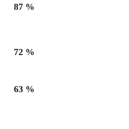
87 %
des dirigeants ayant adopté l’IA estiment qu’elle
fait gagner en rapidité
72 %
qu’elle améliore la performance
63 %
qu’elle réduit les tâches fastidieuses, avec un
impact direct sur les conditions de travail.